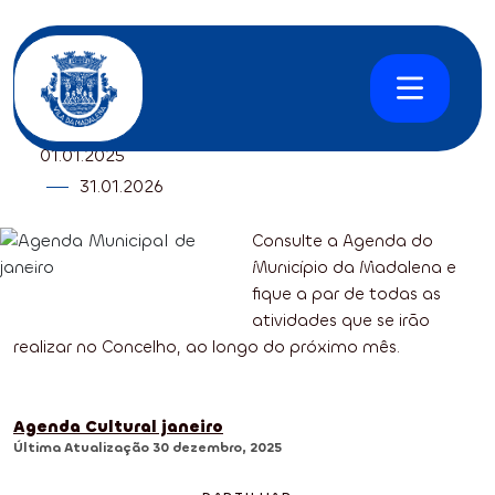
DESPORTO
,
CULTURA
,
OUTROS
Agenda Municipal de janeiro
01
.
01.
2025
31
.
01.
2026
Consulte a Agenda do
Página inicial
Agenda
Agenda Municipal de janeiro
Município da Madalena e
fique a par de todas as
atividades que se irão
realizar no Concelho, ao longo do próximo mês.
Agenda Cultural janeiro
Última Atualização
30 dezembro, 2025