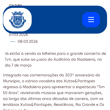
CULTURA
Bilhetes Já à Venda para Concerto
de Tim
07
.
03.
2026
08
.
03.
2026
Já estão à venda os bilhetes para o grande concerto de
Página inicial
Agenda
Bilhetes Já à Venda para Concerto de Tim
Tim, que sobe ao palco do Auditório da Madalena, no
dia 7 de março.
Integrado nas comemorações do 303º aniversário do
Município, o icónico vocalista dos Xutos&Pontapés
regressa à Madalena para apresentar o espetáculo “Tim
50 Anos”, revisitando músicas que marcaram gerações,
ao longo das últimas cinco décadas de carreira, com os
lendários Xutos&Pontapés, Resistência, Rio Grande e Os